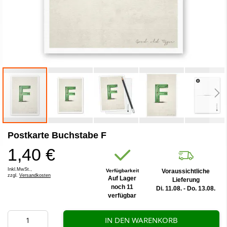
Zum
Postkarte Buchstabe F
Anfang
der
1,40 €
Bildergalerie
springen
Inkl.MwSt.,
Verfügbarkeit
Voraussichtliche
zzgl.
Versandkosten
Auf Lager
Lieferung
noch 11
Di. 11.08. - Do. 13.08.
verfügbar
IN DEN WARENKORB