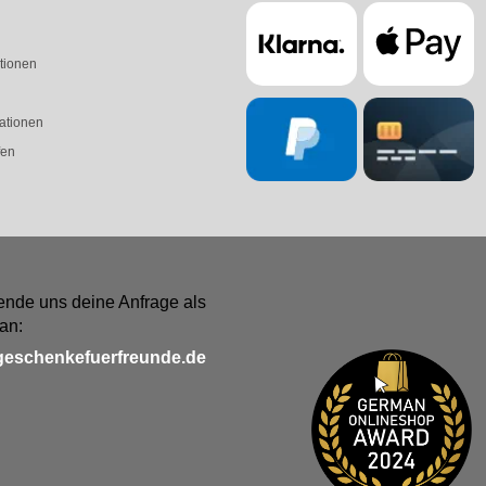
tionen
ationen
fen
ende uns deine Anfrage als
an:
geschenkefuerfreunde.de