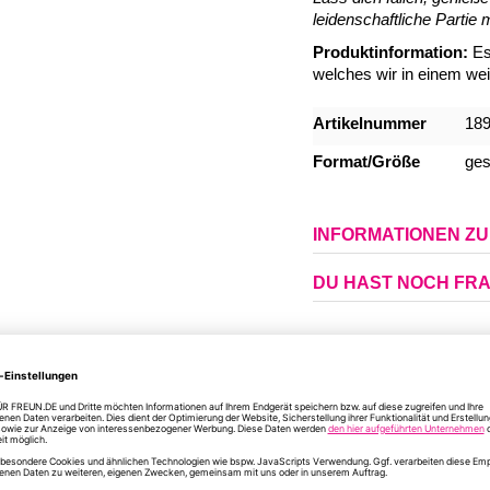
leidenschaftliche Partie
Produktinformation:
Es 
welches wir in einem wei
Mehr
Artikelnummer
18
Informationen
Format/Größe
ges
INFORMATIONEN Z
DU HAST NOCH FR
ÄHNLICHE PRODUKTE