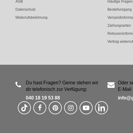
AGB
Häufige Fragen
Datenschutz
Bestellvorgang
Widerrufsbelehrung
Versandinforma
Zahlungsarten
Retoureninform
Vertrag widerru
Du hast Fragen? Gerne stehen wir
Oder s
dir telefonisch zur Verfügung:
E-Mail 
040 18 19 53 88
info@