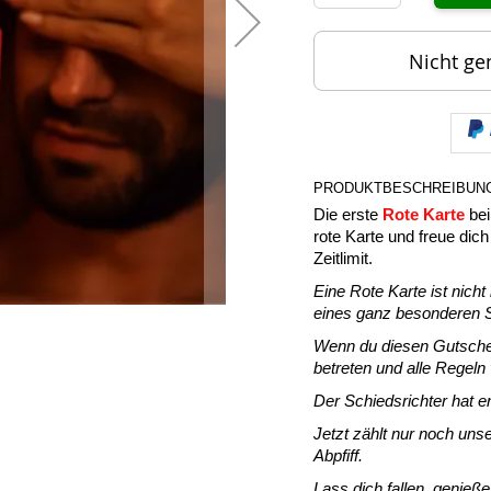
Nicht ge
PRODUKTBESCHREIBUN
Die erste
Rote Karte
bei
rote Karte und freue dic
Zeitlimit.
Eine Rote Karte ist nich
eines ganz besonderen S
Wenn du diesen Gutschein
betreten und alle Regeln
Der Schiedsrichter hat e
Jetzt zählt nur noch uns
Abpfiff.
Lass dich fallen, genieß