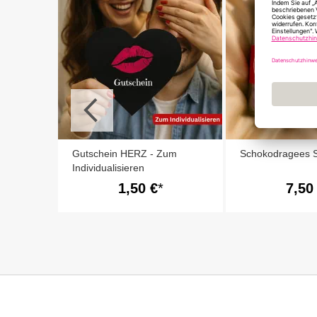
undertüte
Gutschein HERZ - Zum
Schokodragees S
Individualisieren
1,50 €
7,50