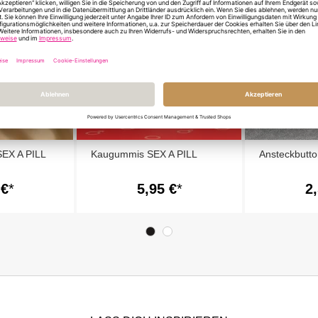
EX A PILL
Kaugummis SEX A PILL
Ansteckbut
 €
5,95 €
2