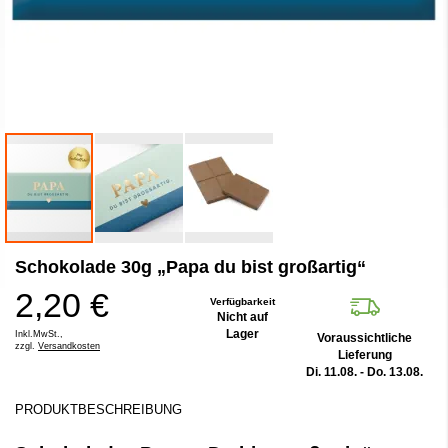
Zum
Schokolade 30g „Papa du bist großartig“
Anfang
der
2,20 €
Bildergalerie
Verfügbarkeit
Nicht auf
springen
Lager
Inkl.MwSt.,
Voraussichtliche
zzgl.
Versandkosten
Lieferung
Di. 11.08. - Do. 13.08.
PRODUKTBESCHREIBUNG