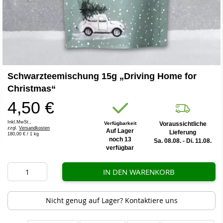
Zum
Schwarzteemischung 15g „Driving Home for
Anfang
der
Christmas“
Bildergalerie
4,50 €
springen
Inkl.MwSt.,
Verfügbarkeit
Voraussichtliche
zzgl.
Versandkosten
Auf Lager
Lieferung
180,00 €
/ 1 kg
noch 13
Sa. 08.08. - Di. 11.08.
verfügbar
IN DEN WARENKORB
Nicht genug auf Lager? Kontaktiere uns