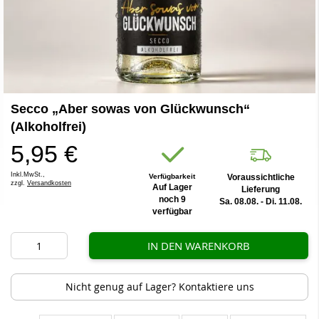
Zum
Secco „Aber sowas von Glückwunsch“
Anfang
der
(Alkoholfrei)
Bildergalerie
5,95 €
springen
Inkl.MwSt.,
Verfügbarkeit
Voraussichtliche
zzgl.
Versandkosten
Auf Lager
Lieferung
noch 9
Sa. 08.08. - Di. 11.08.
verfügbar
IN DEN WARENKORB
Nicht genug auf Lager? Kontaktiere uns