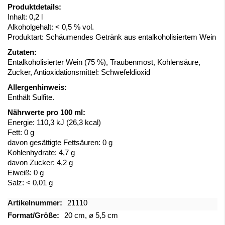
Produktdetails:
Inhalt: 0,2 l
Alkoholgehalt: < 0,5 % vol.
Produktart: Schäumendes Getränk aus entalkoholisiertem Wein
Zutaten:
Entalkoholisierter Wein (75 %), Traubenmost, Kohlensäure,
Zucker, Antioxidationsmittel: Schwefeldioxid
Allergenhinweis:
Enthält Sulfite.
Nährwerte pro 100 ml:
Energie: 110,3 kJ (26,3 kcal)
Fett: 0 g
davon gesättigte Fettsäuren: 0 g
Kohlenhydrate: 4,7 g
davon Zucker: 4,2 g
Eiweiß: 0 g
Salz: < 0,01 g
Mehr
21110
Informationen
20 cm, ø 5,5 cm