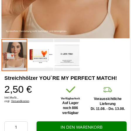
Zum
Streichhölzer YOU`RE MY PERFECT MATCH!
Anfang
der
2,50 €
Bildergalerie
springen
Inkl.MwSt.,
Verfügbarkeit
Voraussichtliche
zzgl.
Versandkosten
Auf Lager
Lieferung
noch 886
Di. 11.08. - Do. 13.08.
verfügbar
IN DEN WARENKORB