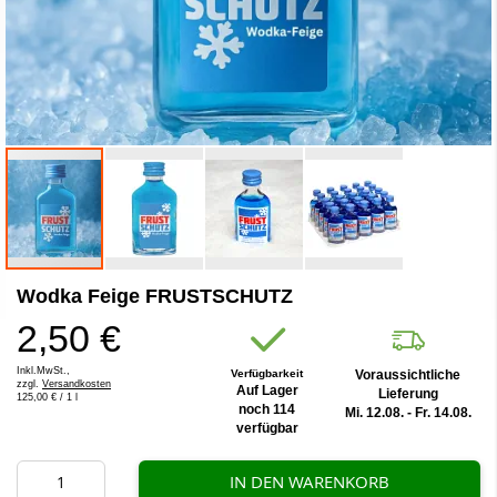
Zum
Wodka Feige FRUSTSCHUTZ
Anfang
der
2,50 €
Bildergalerie
springen
Inkl.MwSt.,
Verfügbarkeit
Voraussichtliche
zzgl.
Versandkosten
Auf Lager
Lieferung
125,00 €
/ 1 l
noch 114
Mi. 12.08. - Fr. 14.08.
verfügbar
IN DEN WARENKORB