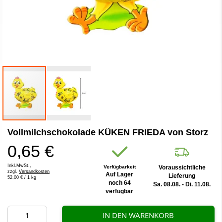
Zum
Vollmilchschokolade KÜKEN FRIEDA von Storz
Anfang
der
0,65 €
Bildergalerie
springen
Inkl.MwSt.,
Verfügbarkeit
Voraussichtliche
zzgl.
Versandkosten
Auf Lager
Lieferung
52,00 €
/ 1 kg
noch 64
Sa. 08.08. - Di. 11.08.
verfügbar
IN DEN WARENKORB