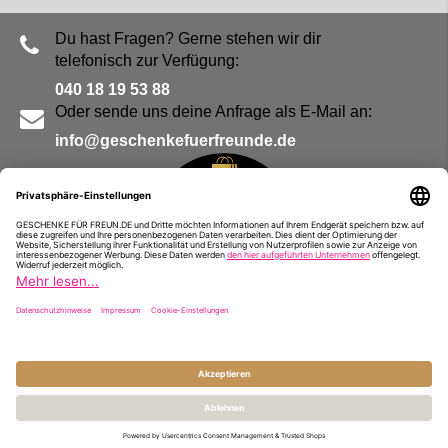
Du hast Fragen? Gerne stehen wir dir
telefonisch zur Verfügung:
040 18 19 53 88
Oder sende uns deine Anfrage als E-Mail an:
info@geschenkefuerfreunde.de
Blog
Kontakt
Impressum
Presse
Partner
Alle Preise inkl. MwSt. und zzgl.
Versandkosten
© Geschenke für Freunde