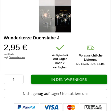
Zum
Wunderkerze Buchstabe J
Anfang
der
2,95 €
Bildergalerie
springen
Inkl.MwSt.,
Verfügbarkeit
Voraussichtliche
zzgl.
Versandkosten
Auf Lager
Lieferung
noch 7
Di. 11.08. - Do. 13.08.
verfügbar
IN DEN WARENKORB
Nicht genug auf Lager? Kontaktiere uns