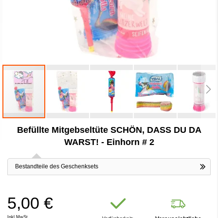
Zum
Befüllte Mitgebseltüte SCHÖN, DASS DU DA
Anfang
der
WARST! - Einhorn # 2
Bildergalerie
springen
Bestandteile des Geschenksets
5,00 €
Inkl.MwSt.,