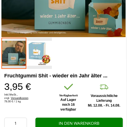
Zum
Fruchtgummi Shit - wieder ein Jahr älter ...
Anfang
der
3,95 €
Bildergalerie
springen
Inkl.MwSt.,
Verfügbarkeit
Voraussichtliche
zzgl.
Versandkosten
Auf Lager
Lieferung
79,00 €
/ 1 kg
noch 16
Mi. 12.08. - Fr. 14.08.
verfügbar
IN DEN WARENKORB