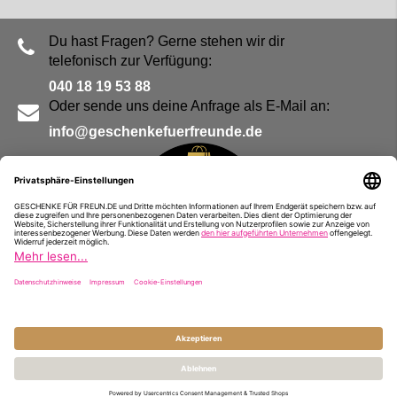
Du hast Fragen? Gerne stehen wir dir
telefonisch zur Verfügung:
040 18 19 53 88
Oder sende uns deine Anfrage als E-Mail an:
info@geschenkefuerfreunde.de
Blog
Kontakt
Impressum
Presse
Partner
Alle Preise inkl. MwSt. und zzgl.
Versandkosten
© Geschenke für Freunde