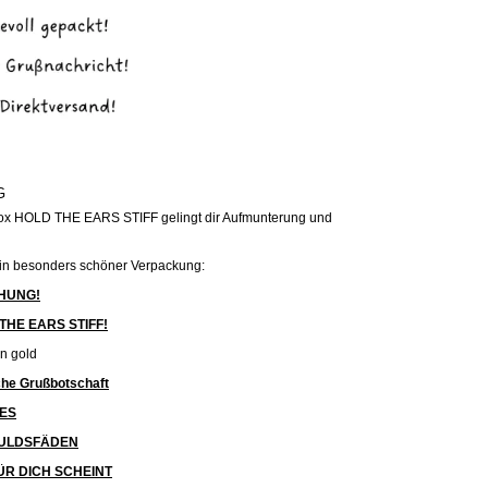
G
box HOLD THE EARS STIFF gelingt dir Aufmunterung und
e in besonders schöner Verpackung:
HUNG!
 THE EARS STIFF!
n gold
iche Grußbotschaft
TES
DULDSFÄDEN
FÜR DICH SCHEINT