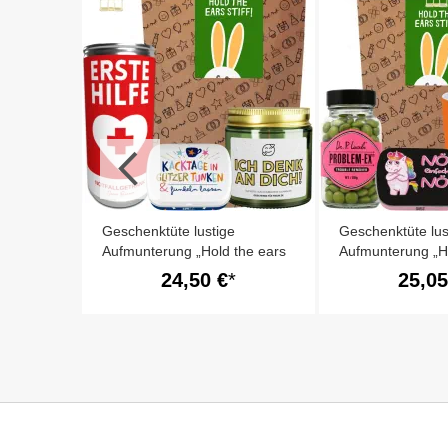
the ears
Geschenktüte lustige
Geschenktüte lus
Aufmunterung „Hold the ears
Aufmunterung „H
stiff!“ (Set 14)
stiff!“ (Set 9)
24,50 €
25,05