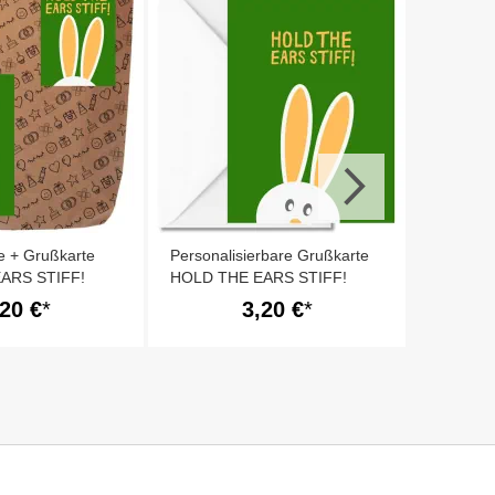
Geschenk
Aufmunte
stiff!“ (S
e + Grußkarte
Personalisierbare Grußkarte
ARS STIFF!
HOLD THE EARS STIFF!
,20 €
3,20 €