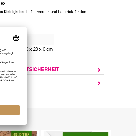
-EX
en
Kleinigkeiten
befüllt werden und ist perfekt für den
680
chenkbox: 23 x 20 x 6 cm
UR PRODUKTSICHERHEIT
AGEN?