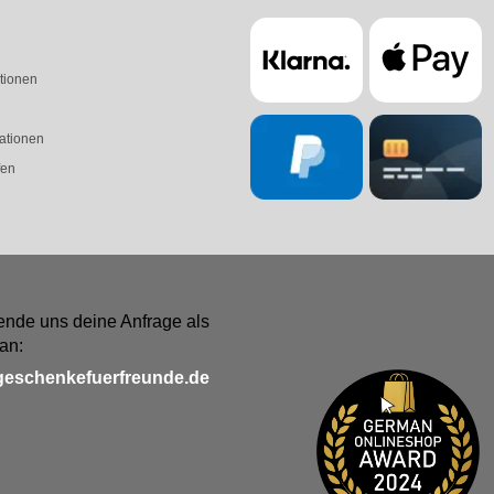
tionen
ationen
fen
ende uns deine Anfrage als
an:
geschenkefuerfreunde.de