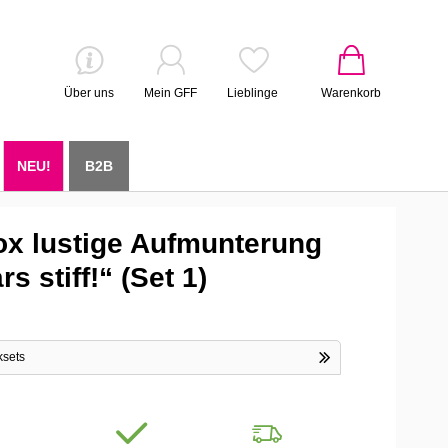
Über uns
Mein GFF
Lieblinge
Warenkorb
NEU!
B2B
x lustige Aufmunterung
s stiff!“ (Set 1)
ksets