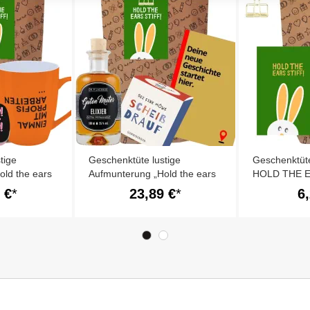
tige
Geschenktüte lustige
Geschenktüt
old the ears
Aufmunterung „Hold the ears
HOLD THE E
stiff!“ (Set 6)
 €
23,89 €
6