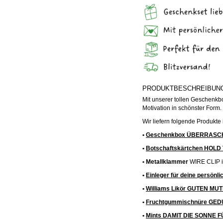
PRODUKTBESCHREIBUN
Mit unserer tollen Geschenk
Motivation in schönster Form.
Wir liefern folgende Produkt
•
Geschenkbox ÜBERRASC
•
Botschaftskärtchen HOLD
• Metallklammer
WIRE CLIP i
•
Einleger für deine persönl
•
Williams Likör GUTEN MU
•
Fruchtgummischnüre GE
•
Mints DAMIT DIE SONNE 