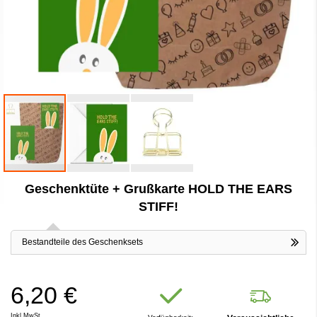
Zum
Geschenktüte + Grußkarte HOLD THE EARS
Anfang
der
STIFF!
Bildergalerie
springen
Bestandteile des Geschenksets
6,20 €
Inkl.MwSt.,