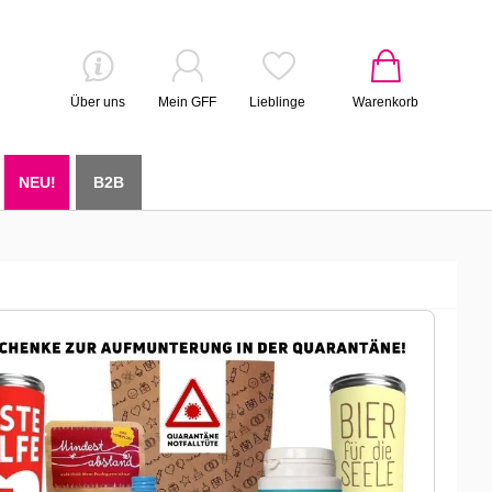
Über uns
Mein GFF
Lieblinge
Warenkorb
NEU!
B2B