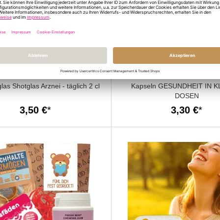
as Shotglas Arznei - täglich 2 cl
Kapseln GESUNDHEIT IN K
DOSEN
3,50 €
3,30 €