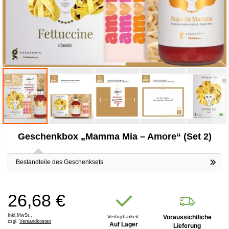
Zum
Geschenkbox „Mamma Mia – Amore“ (Set 2)
Anfang
der
Bildergalerie
Bestandteile des Geschenksets
springen
26,68 €
Inkl.MwSt.,
Verfügbarkeit:
Voraussichtliche
zzgl.
Versandkosten
Auf Lager
Lieferung