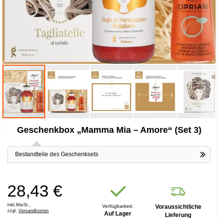
Zum
Geschenkbox „Mamma Mia – Amore“ (Set 3)
Anfang
der
Bildergalerie
Bestandteile des Geschenksets
springen
28,43 €
Inkl.MwSt.,
Verfügbarkeit:
Voraussichtliche
zzgl.
Versandkosten
Auf Lager
Lieferung