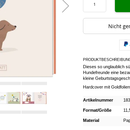
Nicht ge
PRODUKTBESCHREIBUN
Dieses so unglaublich süß
Hundefreunde eine bezaub
kleine Geburtstagsgesc
Hardcover mit Goldfolie
Mehr
Artikelnummer
18
Informationen
Format/Größe
11,
Material
Pap