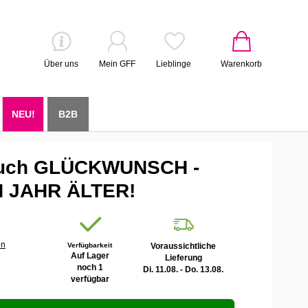
Über uns
Mein GFF
Lieblinge
Warenkorb
NEU!
B2B
uch GLÜCKWUNSCH -
N JAHR ÄLTER!
en
Verfügbarkeit
Voraussichtliche
Auf Lager
Lieferung
noch 1
Di. 11.08. - Do. 13.08.
verfügbar