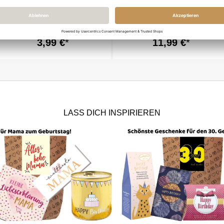
Fruchtgummi Herzen HAPPY
Cancake – Kuchen in der
HAPPY HAPPY BIRTHDAY
Dose „Happy Birthday“ – Craft
Paper (Brownie)
3,99 €
11,99 €
LASS DICH INSPIRIEREN