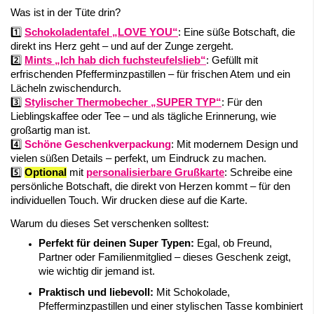
Was ist in der Tüte drin?
1️⃣
Schokoladentafel „LOVE YOU“
: Eine süße Botschaft, die
direkt ins Herz geht – und auf der Zunge zergeht.
2️⃣
Mints „Ich hab dich fuchsteufelslieb“
: Gefüllt mit
erfrischenden Pfefferminzpastillen – für frischen Atem und ein
Lächeln zwischendurch.
3️⃣
Stylischer Thermobecher „SUPER TYP“
: Für den
Lieblingskaffee oder Tee – und als tägliche Erinnerung, wie
großartig man ist.
4️⃣
Schöne Geschenkverpackung
: Mit modernem Design und
vielen süßen Details – perfekt, um Eindruck zu machen.
5️⃣
Optional
mit
personalisierbare Grußkarte
: Schreibe eine
persönliche Botschaft, die direkt von Herzen kommt – für den
individuellen Touch. Wir drucken diese auf die Karte.
Warum du dieses Set verschenken solltest:
Perfekt für deinen Super Typen:
Egal, ob Freund,
Partner oder Familienmitglied – dieses Geschenk zeigt,
wie wichtig dir jemand ist.
Praktisch und liebevoll:
Mit Schokolade,
Pfefferminzpastillen und einer stylischen Tasse kombiniert