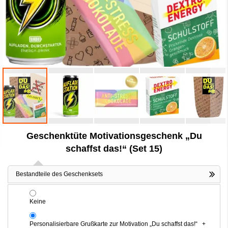
Zum
Geschenktüte Motivationsgeschenk „Du
Anfang
der
schaffst das!“ (Set 15)
Bildergalerie
springen
Bestandteile des Geschenksets
Keine
Personalisierbare Grußkarte zur Motivation „Du schaffst das!“
+