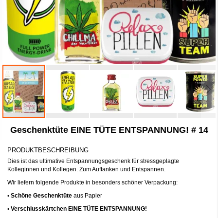
Zum
Geschenktüte EINE TÜTE ENTSPANNUNG! # 14
Anfang
der
Bildergalerie
PRODUKTBESCHREIBUNG
springen
Dies ist das ultimative Entspannungsgeschenk für stressgeplagte
Kolleginnen und Kollegen. Zum Auftanken und Entspannen.
Wir liefern folgende Produkte in besonders schöner Verpackung:
• Schöne Geschenktüte
aus Papier
• Verschlusskärtchen EINE TÜTE ENTSPANNUNG!