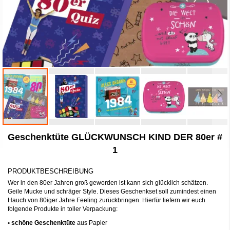
Zum
Geschenktüte GLÜCKWUNSCH KIND DER 80er #
Anfang
der
1
Bildergalerie
springen
PRODUKTBESCHREIBUNG
Wer in den 80er Jahren groß geworden ist kann sich glücklich schätzen.
Geile Mucke und schräger Style. Dieses Geschenkset soll zumindest einen
Hauch von 80iger Jahre Feeling zurückbringen. Hierfür liefern wir euch
folgende Produkte in toller Verpackung:
•
schöne Geschenktüte
aus Papier