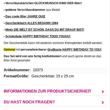
•
Verschlusskärtchen GLÜCKWUNSCH KIND DER 80er!
•
goldene Verschlussklammer
aus Metall
•
Das coole 80er JAHRE QUIZ
•
Geschenkbuch ALLES BEGANN 1984
•
Mints DIE WELT IST SCHÖN, DASS DU MIT DRAUF BIST!
•
Schokolade HAPPY BIRTHDAY TOOO YOUUU!
Die Geschenktüte kann mit weiteren schönen Kleinigkeiten befüllt werden.
Optional
mit
personalisierbarer
Grußkarte HAPPY BIRTHDAY TO YOU!
.
Das Set wird von uns fertig konfektioniert
und auch gerne direkt an das
80er Kind gesendet.
Mehr
10373
Informationen
Geschenktüte: 19 x 29 cm
INFORMATIONEN ZUR PRODUKTSICHERHEIT
DU HAST NOCH FRAGEN?