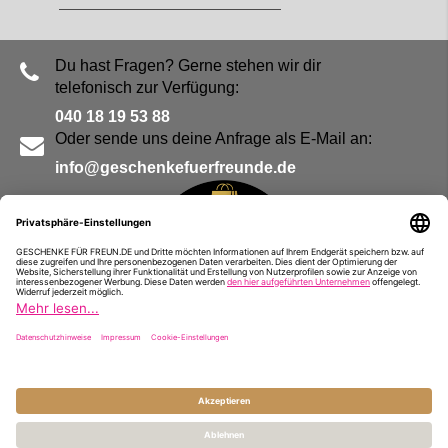
Du hast Fragen? Gerne stehen wir dir
telefonisch zur Verfügung:
040 18 19 53 88
Oder sende uns deine Anfrage als E-Mail an:
info@geschenkefuerfreunde.de
Blog
Kontakt
Impressum
Presse
Partner
Alle Preise inkl. MwSt. und zzgl.
Versandkosten