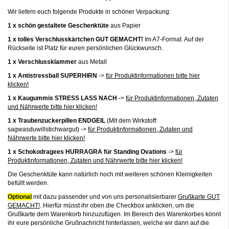
Wir liefern euch folgende Produkte in schöner Verpackung:
1 x schön gestaltete Geschenktüte
aus Papier
1 x tolles Verschlusskärtchen GUT GEMACHT!
Im A7-Format. Auf der
Rückseite ist Platz für euren persönlichen Glückwunsch.
1 x Verschlussklammer
aus Metall
1 x Antistressball SUPERHIRN
->
für Produktinformationen bitte hier
klicken!
1 x Kaugummis STRESS LASS NACH
->
für Produktinformationen, Zutaten
und Nährwerte bitte hier klicken!
1 x Traubenzuckerpillen ENDGEIL
(Mit dem Wirkstoff:
sagwasduwillstichwargut) ->
für Produktinformationen, Zutaten und
Nährwerte bitte hier klicken!
1 x Schokodragees HURRAGRA für Standing Ovations
->
für
Produktinformationen, Zutaten und Nährwerte bitte hier klicken!
Die Geschenktüte kann natürlich noch mit weiteren schönen Kleinigkeiten
befüllt werden.
Optional
mit dazu passender und von uns personalisierbarer
Grußkarte GUT
GEMACHT!
. Hierfür müsst ihr oben die Checkbox anklicken, um die
Grußkarte dem Warenkorb hinzuzufügen. Im Bereich des Warenkorbes könnt
ihr eure persönliche Grußnachricht hinterlassen, welche wir dann auf die