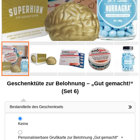
Zum
Geschenktüte zur Belohnung – „Gut gemacht!“
Anfang
der
(Set 6)
Bildergalerie
springen
Bestandteile des Geschenksets
Keine
Personalisierbare Grußkarte zur Belohnung „Gut gemacht!“
+