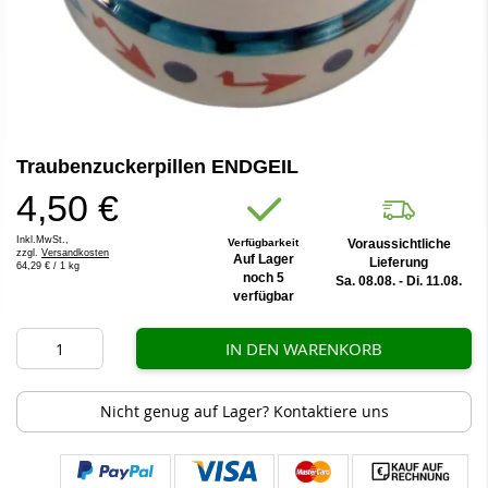
Zum
Traubenzuckerpillen ENDGEIL
Anfang
der
4,50 €
Bildergalerie
springen
Inkl.MwSt.,
Verfügbarkeit
Voraussichtliche
zzgl.
Versandkosten
Auf Lager
Lieferung
64,29 €
/ 1 kg
noch 5
Sa. 08.08. - Di. 11.08.
verfügbar
IN DEN WARENKORB
Nicht genug auf Lager? Kontaktiere uns