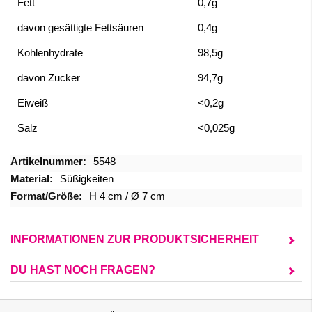
Fett
0,7g
davon gesättigte Fettsäuren
0,4g
Kohlenhydrate
98,5g
davon Zucker
94,7g
Eiweiß
<0,2g
Salz
<0,025g
Mehr
5548
Informationen
Süßigkeiten
H 4 cm / Ø 7 cm
INFORMATIONEN ZUR PRODUKTSICHERHEIT
DU HAST NOCH FRAGEN?