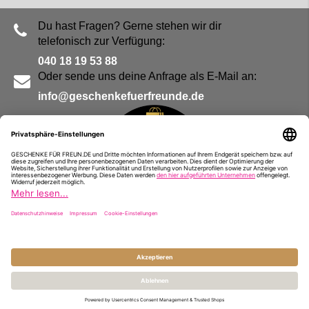
Du hast Fragen? Gerne stehen wir dir
telefonisch zur Verfügung:
040 18 19 53 88
Oder sende uns deine Anfrage als E-Mail an:
info@geschenkefuerfreunde.de
Blog
Kontakt
Impressum
Presse
Partner
Alle Preise inkl. MwSt. und zzgl.
Versandkosten
© Geschenke für Freunde