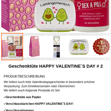
Zum
Geschenktüte HAPPY VALENTINE`S DAY # 2
Anfang
der
Bildergalerie
PRODUKTBESCHREIBUNG
springen
Wir liefern euch tolle Valentinstagsgeschenke in besonders schöner
Verpackung. Zum Direktversenden oder Überreichen.
Wir liefern euch folgende Produkte im Set:
• Geschenktüte aus Papier
• Verschlusskärtchen HAPPY VALENTINE`S DAY!
• Verschlussklammer