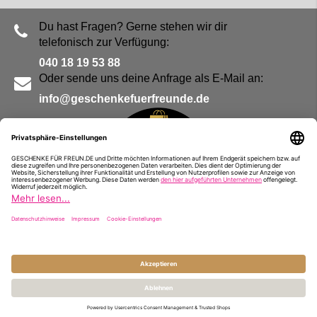
Du hast Fragen? Gerne stehen wir dir
telefonisch zur Verfügung:
040 18 19 53 88
Oder sende uns deine Anfrage als E-Mail an:
info@geschenkefuerfreunde.de
Blog
Kontakt
Impressum
Presse
Partner
Alle Preise inkl. MwSt. und zzgl.
Versandkosten
© Geschenke für Freunde