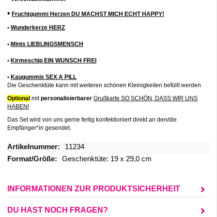
•
Fruchtgummi Herzen DU MACHST MICH ECHT HAPPY!
•
Wunderkerze HERZ
•
Mints LIEBLINGSMENSCH
•
Kirmeschip EIN WUNSCH FREI
•
Kaugummis SEX A PILL
Die Geschenktüte kann mit weiteren schönen Kleinigkeiten befüllt werden.
Optional
mit
personalisierbarer
Grußkarte
SO SCHÖN, DASS WIR UNS
H
ABEN!
Das Set wird von uns gerne fertig konfektioniert direkt an den/die
Empfänger*in gesendet.
Mehr
11234
Informationen
Geschenktüte: 19 x 29,0 cm
INFORMATIONEN ZUR PRODUKTSICHERHEIT
DU HAST NOCH FRAGEN?