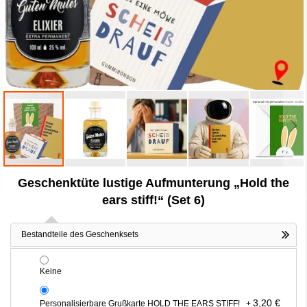
Zum
Geschenktüte lustige Aufmunterung „Hold the
Anfang
der
ears stiff!“ (Set 6)
Bildergalerie
springen
Bestandteile des Geschenksets
Keine
3,20 €
Personalisierbare Grußkarte HOLD THE EARS STIFF!
+