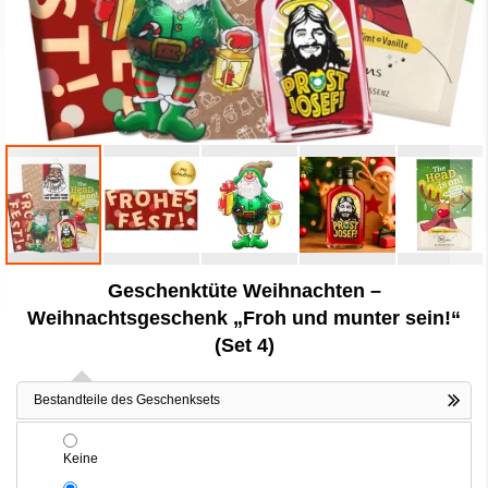
Zum
Geschenktüte Weihnachten –
Anfang
der
Weihnachtsgeschenk „Froh und munter sein!“
Bildergalerie
(Set 4)
springen
Bestandteile des Geschenksets
Keine