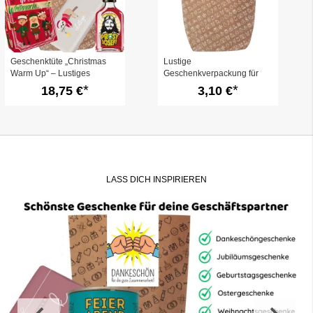
Geschenktüte „Christmas
Lustige
Warm Up“ – Lustiges
Geschenkverpackung für
Wichtelgeschenk (Set 3)
Weihnachtsgeschenke –
18,75 €
3,10 €
„Froh und munter sein!“ –
zum Befüllen
LASS DICH INSPIRIEREN