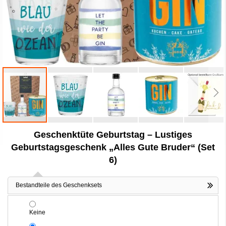
Zum
Geschenktüte Geburtstag – Lustiges
Anfang
der
Geburtstagsgeschenk „Alles Gute Bruder“ (Set
Bildergalerie
6)
springen
Bestandteile des Geschenksets
Keine