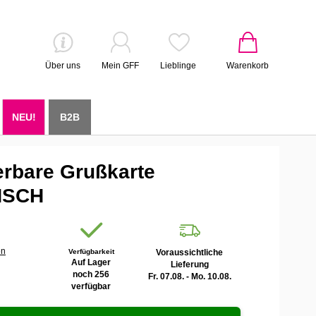
Über uns
Mein GFF
Lieblinge
Warenkorb
NEU!
B2B
erbare Grußkarte
NSCH
en
Verfügbarkeit
Voraussichtliche
Auf Lager
Lieferung
noch 256
Fr. 07.08. - Mo. 10.08.
verfügbar