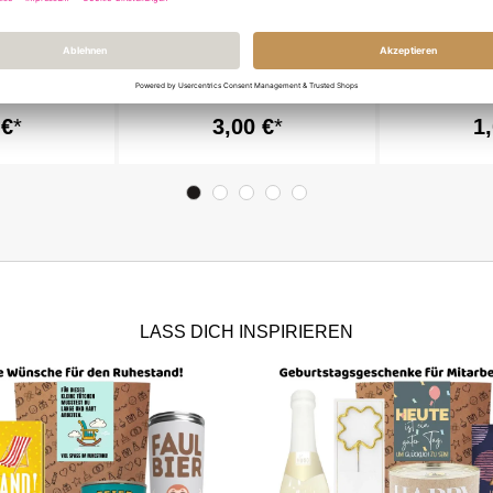
CKWUNSCH
Geschenktüte zum
Minicard H
Geburtstag - „Happy Birthday
TO YOU!
to you!“ - zum Befüllen
 €
3,00 €
1
LASS DICH INSPIRIEREN