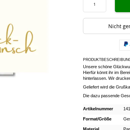
Nicht ge
PRODUKTBESCHREIBUN
Unsere schöne Glückwun
Hierfür könnt ihr im Ber
hinterlassen. Wir drucken
Geliefert wird die Grußka
Die dazu passende Gesc
Mehr
Artikelnummer
14
Informationen
Format/Größe
Ges
Material
Pap