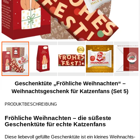
Zum
Geschenktüte „Fröhliche Weihnachten“ –
Anfang
der
Weihnachtsgeschenk für Katzenfans (Set 5)
Bildergalerie
springen
PRODUKTBESCHREIBUNG
Fröhliche Weihnachten – die süßeste
Geschenk­tüte für echte Katzenfans
Diese liebevoll gefüllte Geschenktüte ist ein kleines Weihnachts-