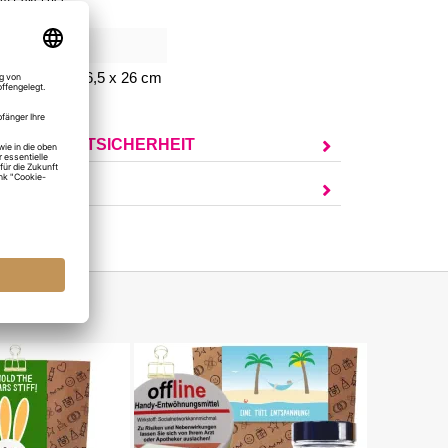
786
chenktüte: 16,5 x 26 cm
UR PRODUKTSICHERHEIT
AGEN?