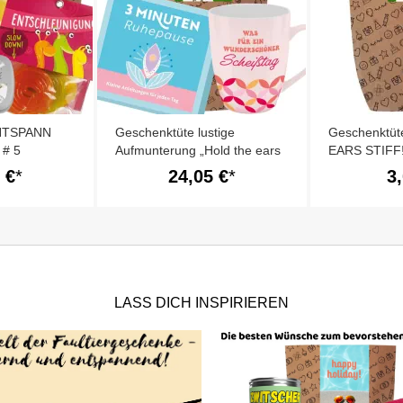
ENTSPANN
Geschenktüte lustige
Geschenktü
 # 5
Aufmunterung „Hold the ears
EARS STIFF!
stiff!“ (Set 2)
 €
24,05 €
3
LASS DICH INSPIRIEREN