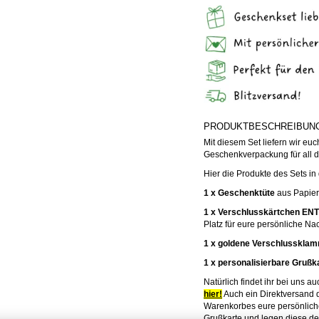
PRODUKTBESCHREIBUN
Mit diesem Set liefern wir eu
Geschenkverpackung für all d
Hier die Produkte des Sets in 
1 x Geschenktüte
aus Papier
1 x Verschlusskärtchen E
Platz für eure persönliche Nac
1 x goldene Verschlusskla
1 x personalisierbare Gru
Natürlich findet ihr bei uns
hier!
Auch ein Direktversand du
Warenkorbes eure persönliche
Grußkarte und legen diese de