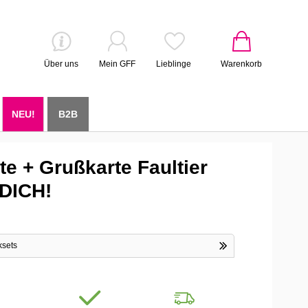
Über uns
Mein GFF
Lieblinge
Warenkorb
NEU!
B2B
e + Grußkarte Faultier
DICH!
ksets