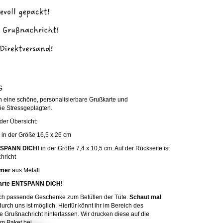
G
ch eine schöne, personalisierbare Grußkarte und
ie Stressgeplagten.
der Übersicht:
in der Größe 16,5 x 26 cm
NTSPANN DICH!
in der Größe 7,4 x 10,5 cm. Auf der Rückseite ist
hricht
mmer
aus Metall
ßkarte ENTSPANN DICH!
 auch passende Geschenke zum Befüllen der Tüte.
Schaut mal
rch uns ist möglich. Hierfür könnt ihr im Bereich des
 Grußnachricht hinterlassen. Wir drucken diese auf die
m Paket bei.