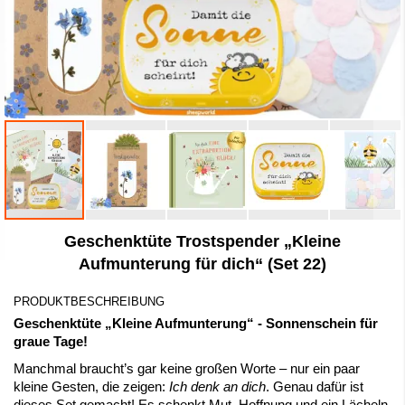
Zum
Geschenktüte Trostspender „Kleine
Anfang
der
Aufmunterung für dich“ (Set 22)
Bildergalerie
springen
PRODUKTBESCHREIBUNG
Geschenktüte „Kleine Aufmunterung“ - Sonnenschein für
graue Tage!
Manchmal braucht’s gar keine großen Worte – nur ein paar
kleine Gesten, die zeigen:
Ich denk an dich
. Genau dafür ist