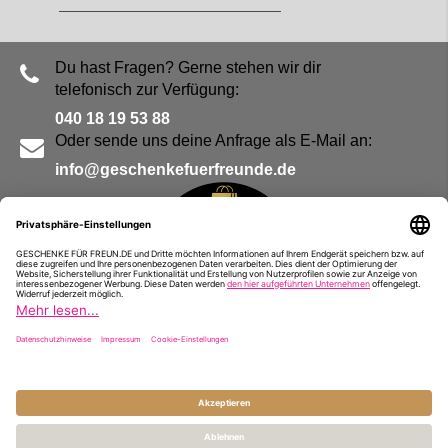
Du hast Fragen? Gerne stehen wir dir
telefonisch zur Verfügung:
040 18 19 53 88
Oder sende uns deine Anfrage als E-Mail an:
info@geschenkefuerfreunde.de
Blog
Kontakt
Impressum
Presse
Partner
Alle Preise inkl. MwSt. und zzgl.
Versandkosten