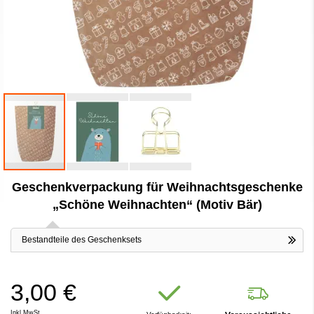
Zum
Geschenkverpackung für Weihnachtsgeschenke
Anfang
der
„Schöne Weihnachten“ (Motiv Bär)
Bildergalerie
springen
Bestandteile des Geschenksets
3,00 €
Inkl.MwSt.,