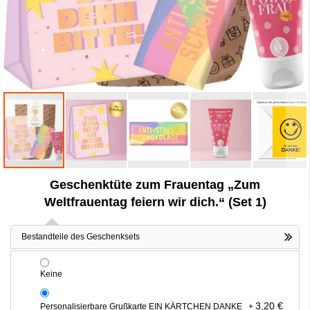
Zum
Geschenktüte zum Frauentag „Zum
Anfang
der
Weltfrauentag feiern wir dich.“ (Set 1)
Bildergalerie
springen
Bestandteile des Geschenksets
Keine
3,20 €
Personalisierbare Grußkarte EIN KÄRTCHEN DANKE
+