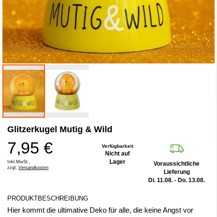
Zum
Glitzerkugel Mutig & Wild
Anfang
der
7,95 €
Bildergalerie
Verfügbarkeit
Nicht auf
springen
Lager
Inkl.MwSt.,
Voraussichtliche
zzgl.
Versandkosten
Lieferung
Di. 11.08. - Do. 13.08.
PRODUKTBESCHREIBUNG
Hier kommt die ultimative Deko für alle, die keine Angst vor