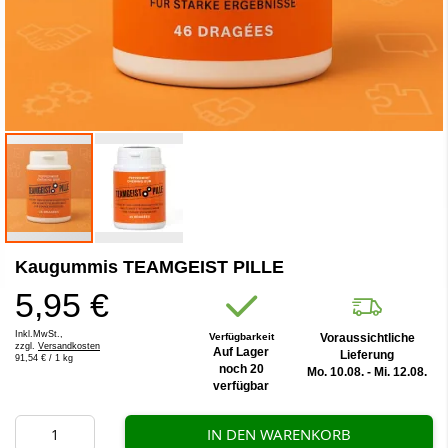
Zum
Kaugummis TEAMGEIST PILLE
Anfang
der
5,95 €
Bildergalerie
springen
Inkl.MwSt.,
Verfügbarkeit
Voraussichtliche
zzgl.
Versandkosten
Auf Lager
Lieferung
91,54 €
/ 1 kg
noch 20
Mo. 10.08. - Mi. 12.08.
verfügbar
IN DEN WARENKORB