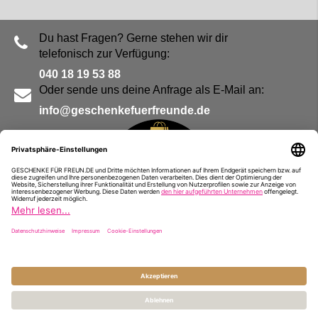
Du hast Fragen? Gerne stehen wir dir
telefonisch zur Verfügung:
040 18 19 53 88
Oder sende uns deine Anfrage als E-Mail an:
info@geschenkefuerfreunde.de
Blog
Kontakt
Impressum
Presse
Partner
Alle Preise inkl. MwSt. und zzgl.
Versandkosten