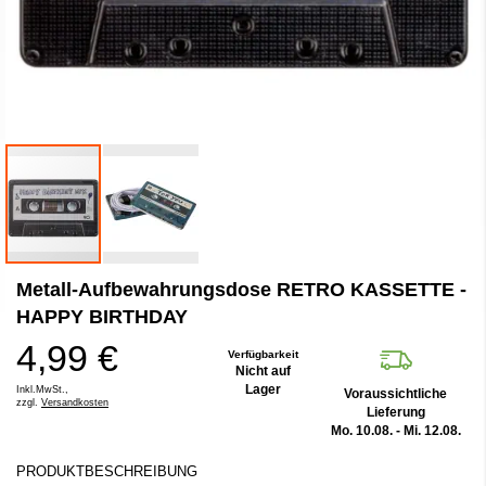
Zum
Metall-Aufbewahrungsdose RETRO KASSETTE -
Anfang
der
HAPPY BIRTHDAY
Bildergalerie
4,99 €
springen
Verfügbarkeit
Nicht auf
Lager
Inkl.MwSt.,
Voraussichtliche
zzgl.
Versandkosten
Lieferung
Mo. 10.08. - Mi. 12.08.
PRODUKTBESCHREIBUNG