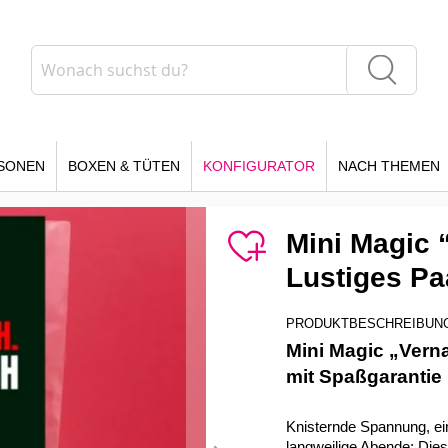
Suche
Suche
SONEN
BOXEN & TÜTEN
KONFIGURATOR
NACH THEMEN
Mini Magic 
Lustiges Pa
PRODUKTBESCHREIBUN
Mini Magic „Vern
mit Spaßgarantie
Knisternde Spannung, ei
langweilige Abende: Die