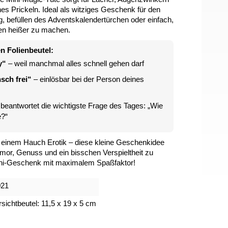
nes Prickeln. Ideal als witziges Geschenk für den
g, befüllen des Adventskalendertürchen oder einfach,
hen heißer zu machen.
en Folienbeutel:
y“
– weil manchmal alles schnell gehen darf
sch frei“
– einlösbar bei der Person deines
beantwortet die wichtigste Frage des Tages: „Wie
e?“
 einem Hauch Erotik – diese kleine Geschenkidee
 Humor, Genuss und ein bisschen Verspieltheit zu
ini-Geschenk mit maximalem Spaßfaktor!
021
rsichtbeutel: 11,5 x 19 x 5 cm