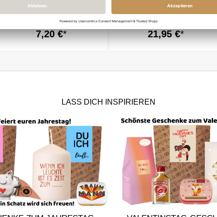
Tütchen der Lust „Wundertüte
Geschenktüte WUNDERTÜTE
Deluxe“ (Set 2)
DELUXE # 2
7,20 €
21,95 €
LASS DICH INSPIRIEREN