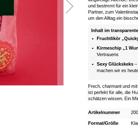
und bestmmt für ein klei
Partner, zum Valentinsta
um den Alltag ein bissc
Inhalt im transparent
Fruchtlikör „Quick
Kirmeschip „1 Wun
Vertrauens
Sexy Glückskeks
– 
machen wir es heut
Frech, charmant und mit
ist perfekt für alle, die
schätzen wissen. Ein M
Mehr
Artikelnummer
20
Informationen
Format/Größe
Kla