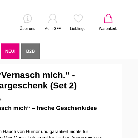
Über uns
Mein GFF
Lieblinge
Warenkorb
NEU!
B2B
“Vernasch mich.“ -
argeschenk (Set 2)
G
asch mich“ – freche Geschenkidee
n Hauch von Humor und garantiert nichts für
se Mini-Magic-Tüte sorgt für Lacher, Augenzwinkern