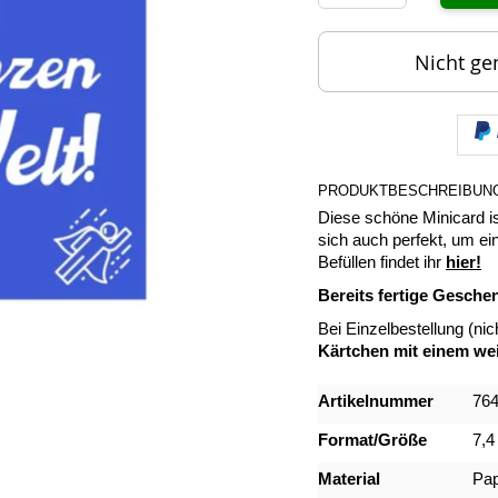
Nicht ge
PRODUKTBESCHREIBUN
Diese schöne Minicard is
sich auch perfekt, um e
Befüllen findet ihr
hier!
Bereits fertige Gesche
Bei Einzelbestellung (ni
Kärtchen mit einem wei
Mehr
Artikelnummer
76
Informationen
Format/Größe
7,4
Material
Pap