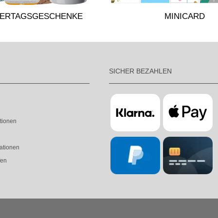
TERTAGSGESCHENKE
MINICARD
SICHER BEZAHLEN
tionen
ationen
fen