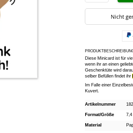
Nicht ge
PRODUKTBESCHREIBUN
Diese Minicard ist für v
wenn ihr an einen gelie
Geschenktüte wird darau
selber Befüllen findet ihr
Im Falle einer Einzelbes
Kuvert.
Mehr
Artikelnummer
18
Informationen
Format/Größe
7,4
Material
Pap