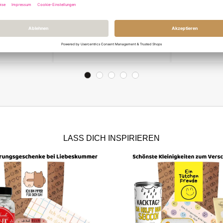
„Dankeschön“
Minicard GLÜCK IST -
Minicard MA
KOLLEGIN
BESTE!
 €
1,00 €
1
LASS DICH INSPIRIEREN