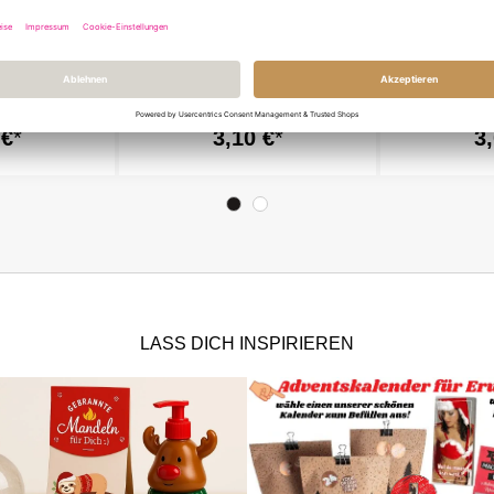
kverpackung
Lustige Geschenkverpackung
Geschenktüt
eschenke –
für Weihnachtsgeschenke
warm up“ – L
r
„Weihnachtsfeier Ersatz“
Geschenkve
 €
3,10 €
3
Weihnachten 
LASS DICH INSPIRIEREN