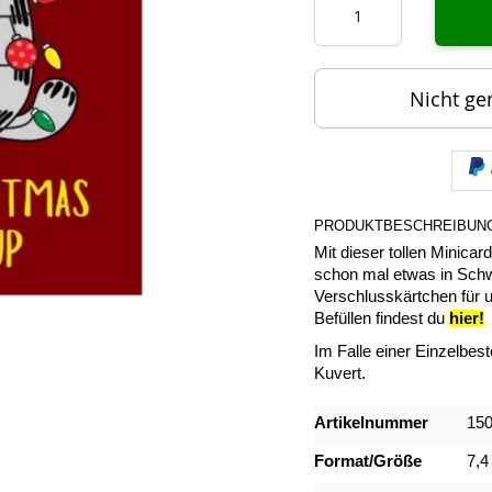
Nicht ge
PRODUKTBESCHREIBUN
Mit dieser tollen Minica
schon mal etwas in Schw
Verschlusskärtchen für 
Befüllen findest du
hier!
Im Falle einer Einzelbest
Kuvert.
Mehr
Artikelnummer
15
Informationen
Format/Größe
7,4