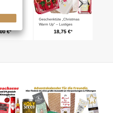
e „Christmas
Geschenktüte „Christmas
ustige
Warm Up“ – Lustiges
rpackung
Wichtelgeschenk (Set 3)
,00 €
18,75 €
- zum Befüllen