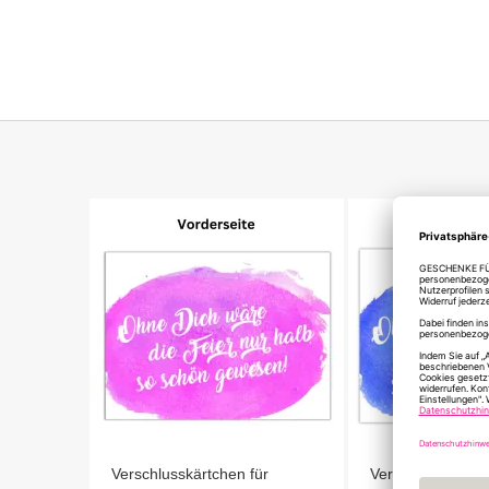
Bildergalerie
springen
Verschlusskärtchen für
Verschlusskärtch