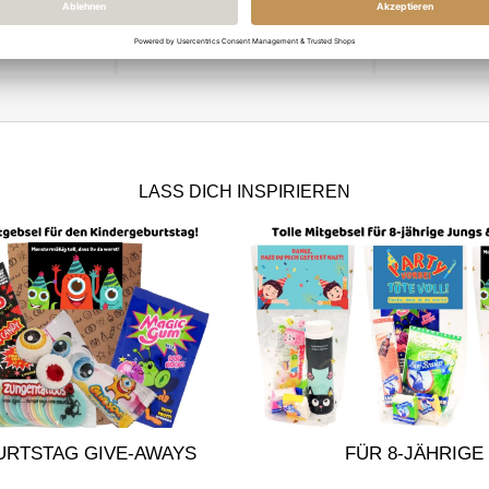
au
Mitgebseltüte SCHÖN, DASS
SCHÖN, DAS
DU DA WARST - blau
WARST! - pin
 €
0,50 €
4
LASS DICH INSPIRIEREN
URTSTAG GIVE-AWAYS
FÜR 8-JÄHRIGE