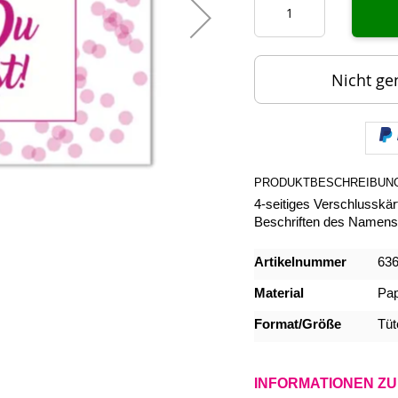
Nicht ge
PRODUKTBESCHREIBUN
4-seitiges Verschlusskär
Beschriften des Namens
Mehr
Artikelnummer
63
Informationen
Material
Pap
Format/Größe
Tüt
INFORMATIONEN Z