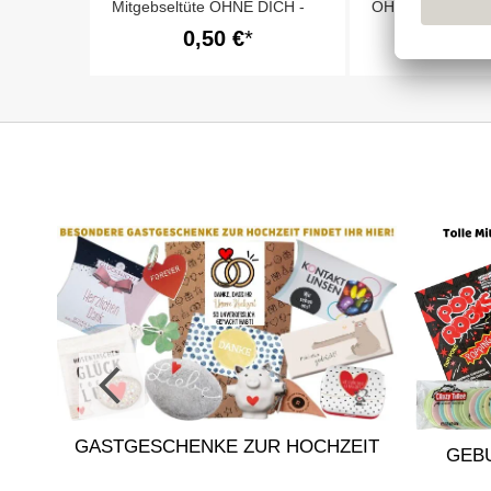
Mitgebseltüte OHNE DICH -
OHNE DICH - bl
lila
0,50 €
0,50
GASTGESCHENKE ZUR HOCHZEIT
GEB