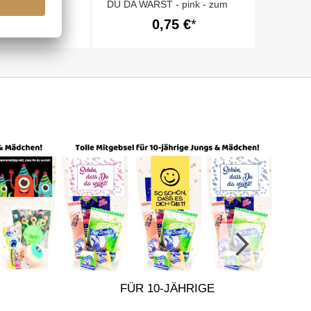
S DU DA
DU DA WARST - pink - zum
k # 1
Befüllen
,30 €
0,75 €
FÜR 10-JÄHRIGE