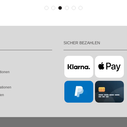
SICHER BEZAHLEN
tionen
ationen
fen