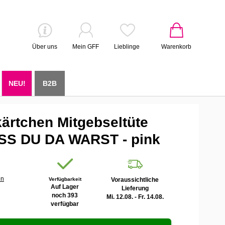
Über uns
Mein GFF
Lieblinge
Warenkorb
NEU!
B2B
ärtchen Mitgebseltüte
S DU DA WARST - pink
en
Verfügbarkeit
Voraussichtliche
Auf Lager
Lieferung
noch 393
Mi. 12.08. - Fr. 14.08.
verfügbar