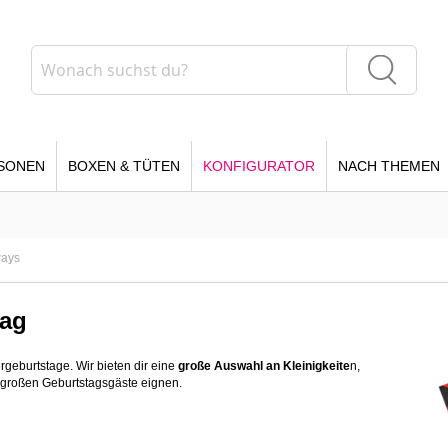
Suche
Suche
SONEN
BOXEN & TÜTEN
KONFIGURATOR
NACH THEMEN
ways
tag
rgeburtstage. Wir bieten dir eine
große Auswahl an Kleinigkeite
n,
h großen Geburtstagsgäste eignen.