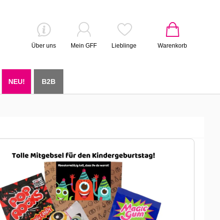
Über uns
Mein GFF
Lieblinge
Warenkorb
NEU!
B2B