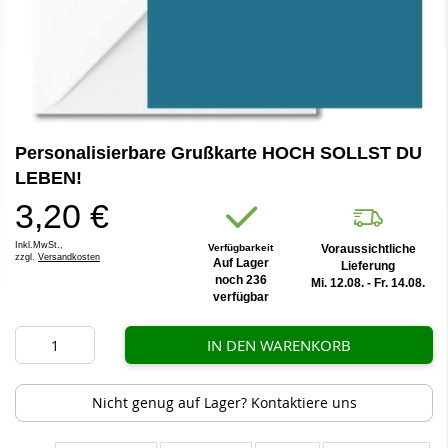
Zum
Personalisierbare Grußkarte HOCH SOLLST DU
Anfang
der
LEBEN!
Bildergalerie
3,20 €
springen
Inkl.MwSt.,
Verfügbarkeit
Voraussichtliche
zzgl.
Versandkosten
Auf Lager
Lieferung
noch 236
Mi. 12.08. - Fr. 14.08.
verfügbar
IN DEN WARENKORB
Nicht genug auf Lager? Kontaktiere uns