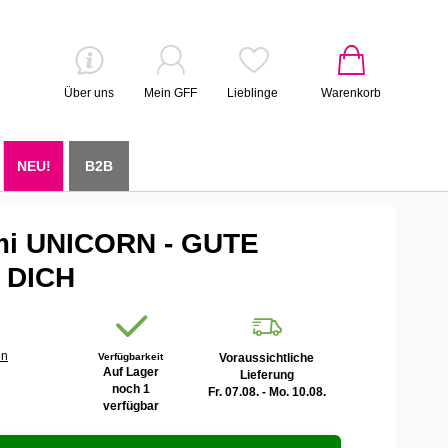
Über uns
Mein GFF
Lieblinge
Warenkorb
NEU!
B2B
i UNICORN - GUTE
 DICH
en
Verfügbarkeit
Voraussichtliche
Auf Lager
Lieferung
noch 1
Fr. 07.08. - Mo. 10.08.
verfügbar