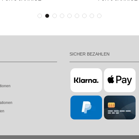
SICHER BEZAHLEN
tionen
ationen
fen