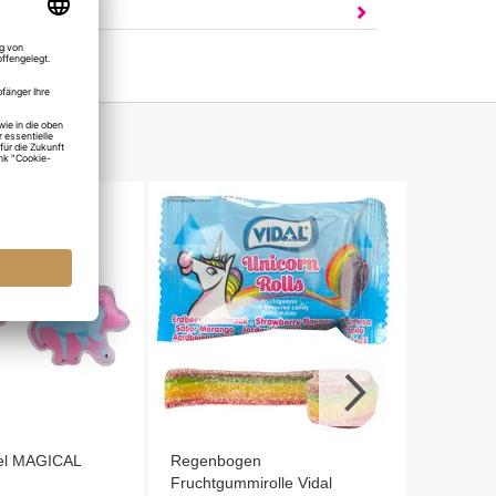
AGEN?
Mints D
WEIL DU
Einhorn
el MAGICAL
Regenbogen
Fruchtgummirolle Vidal