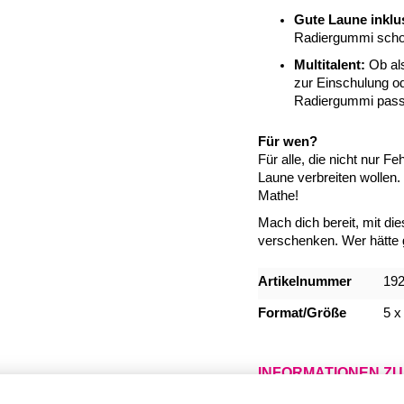
Gute Laune inklu
Radiergummi schon
Multitalent:
Ob als
zur Einschulung o
Radiergummi pass
Für wen?
Für alle, die nicht nur 
Laune verbreiten wollen.
Mathe!
Mach dich bereit, mit d
verschenken. Wer hätte 
Mehr
Artikelnummer
19
Informationen
Format/Größe
5 x
INFORMATIONEN Z