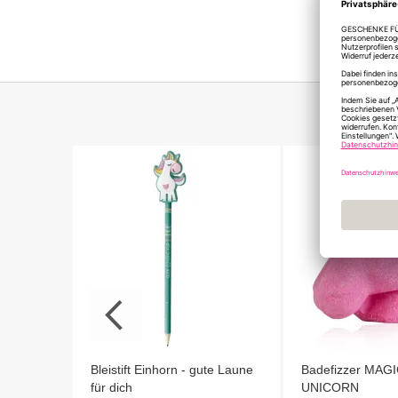
T SCHÖN
 BIST -
Bleistift Einhorn - gute Laune
Badefizzer MAG
für dich
UNICORN