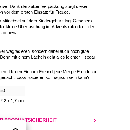
sive:
Dank der süßen Verpackung sorgt dieser
 vor dem ersten Einsatz für Freude.
 Mitgebsel auf dem Kindergeburtstag, Geschenk
der kleine Überraschung im Adventskalender – der
t immer.
Fehler wegradieren, sondern dabei auch noch gute
 Denn mit einem Lächeln geht alles leichter – sogar
iesem kleinen Einhorn-Freund jede Menge Freude zu
gedacht, dass Radieren so magisch sein kann?
250
 2,2 x 1,7 cm
UR PRODUKTSICHERHEIT