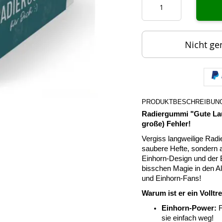
Nicht ge
PRODUKTBESCHREIBUN
Radiergummi "Gute Laun
große) Fehler!
Vergiss langweilige Radie
saubere Hefte, sondern a
Einhorn-Design und der B
bisschen Magie in den All
und Einhorn-Fans!
Warum ist er ein Volltre
Einhorn-Power:
F
sie einfach weg!