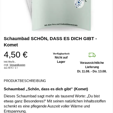
Zum
Schaumbad SCHÖN, DASS ES DICH GIBT -
Anfang
der
Komet
Bildergalerie
4,50 €
springen
Verfügbarkeit
Nicht auf
Lager
Inkl.MwSt.,
Voraussichtliche
zzgl.
Versandkosten
Lieferung
112,50 €
/ 1 l
Di. 11.08. - Do. 13.08.
PRODUKTBESCHREIBUNG
Schaumbad „Schön, dass es dich gibt“ (Komet)
Dieses Schaumbad sagt mehr als tausend Worte: „Du bist
etwas ganz Besonderes!“ Mit seinen natürlichen Inhaltsstoffen
schenkt es eine pflegende Auszeit voller Wärme und
Entspannung.