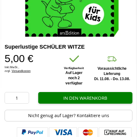
Zum
Superlustige SCHÜLER WITZE
Anfang
der
5,00 €
Bildergalerie
springen
Inkl.MwSt.,
Verfügbarkeit
Voraussichtliche
zzgl.
Versandkosten
Auf Lager
Lieferung
noch 2
Di. 11.08. - Do. 13.08.
verfügbar
IN DEN WARENKORB
Nicht genug auf Lager? Kontaktiere uns