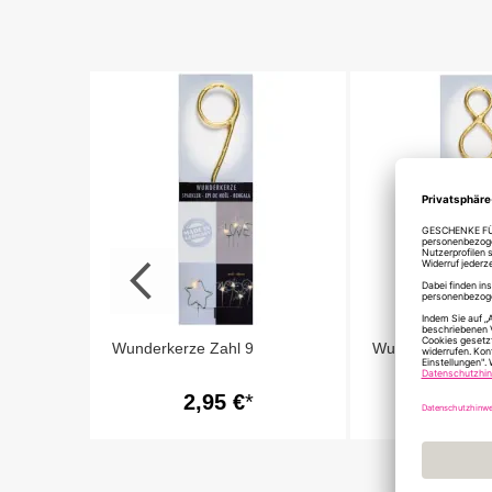
nset 30
Wunderkerze Zahl 9
Wunderkerze Zah
2,95 €
2,95