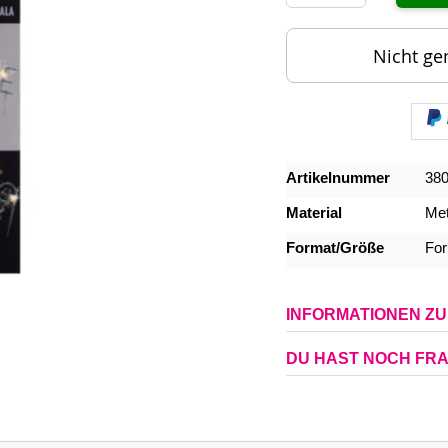
Nicht ge
Mehr
Artikelnummer
38
Informationen
Material
Met
Format/Größe
For
INFORMATIONEN Z
DU HAST NOCH FR