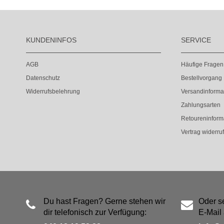
KUNDENINFOS
SERVICE
AGB
Häufige Fragen
Datenschutz
Bestellvorgang
Widerrufsbelehrung
Versandinforma
Zahlungsarten
Retoureninform
Vertrag widerru
Du hast Fragen? Gerne stehen wir
Oder s
dir telefonisch zur Verfügung:
E-Mail 