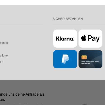
SICHER BEZAHLEN
tionen
ationen
fen
ende uns deine Anfrage als
an: