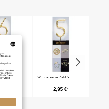
Wunderk
 Zahl 6
Wunderkerze Zahl 5
,95 €
2,95 €