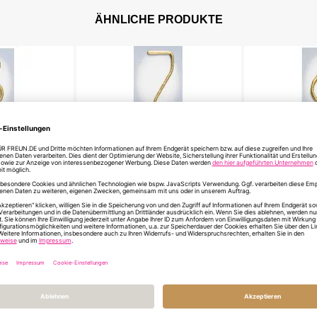
ÄHNLICHE PRODUKTE
l 8
Wunderkerze Zahl 7
Wunderkerze
 €
2,95 €
2