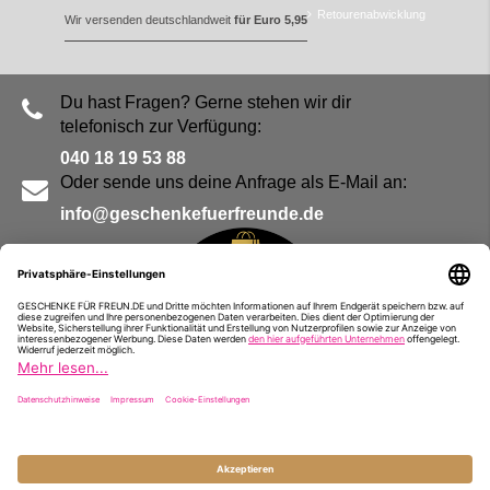
Retourenabwicklung
Wir versenden deutschlandweit
für Euro 5,95
Du hast Fragen? Gerne stehen wir dir
telefonisch zur Verfügung:
040 18 19 53 88
Oder sende uns deine Anfrage als E-Mail an:
info@geschenkefuerfreunde.de
Blog
Kontakt
Impressum
Presse
Partner