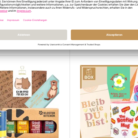
 – Kuchen in der Dose „Happy
Becher KEIN BOCK AUF GU
irthday“ (Creme Kaffee)
11,99 €
10,95 €