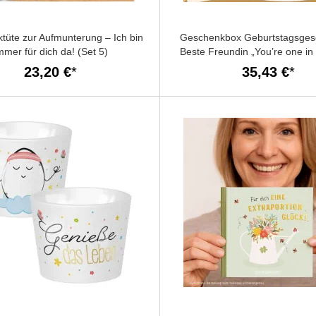
tüte zur Aufmunterung – Ich bin
Geschenkbox Geburtstagsges
mmer für dich da! (Set 5)
Beste Freundin „You’re one in 
(Set 1)
23,20 €
35,43 €