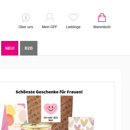
Über uns
Mein GFF
Lieblinge
Warenkorb
NEU!
B2B