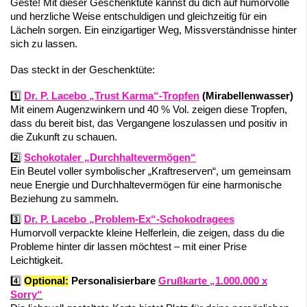
Geste! Mit dieser Geschenktüte kannst du dich auf humorvolle
und herzliche Weise entschuldigen und gleichzeitig für ein
Lächeln sorgen. Ein einzigartiger Weg, Missverständnisse hinter
sich zu lassen.
Das steckt in der Geschenktüte:
1️⃣
Dr. P. Lacebo „Trust Karma“-Tropfen
(Mirabellenwasser)
Mit einem Augenzwinkern und 40 % Vol. zeigen diese Tropfen,
dass du bereit bist, das Vergangene loszulassen und positiv in
die Zukunft zu schauen.
2️⃣
Schokotaler
„Durchhaltevermögen“
Ein Beutel voller symbolischer „Kraftreserven“, um gemeinsam
neue Energie und Durchhaltevermögen für eine harmonische
Beziehung zu sammeln.
3️⃣
Dr. P. Lacebo „Problem-Ex“-Schokodragees
Humorvoll verpackte kleine Helferlein, die zeigen, dass du die
Probleme hinter dir lassen möchtest – mit einer Prise
Leichtigkeit.
4️⃣
Optional:
Personalisierbare
Grußkarte „1.000.000 x
Sorry“